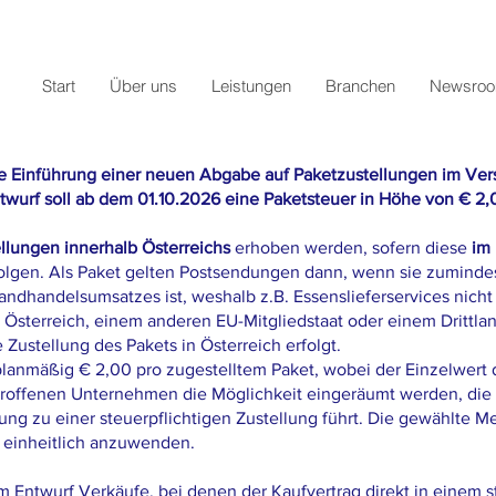
Start
Über uns
Leistungen
Branchen
Newsro
ie Einführung einer neuen Abgabe auf Paketzustellungen im Ve
wurf soll ab dem 01.10.2026 eine Paketsteuer in Höhe von € 2
llungen innerhalb Österreichs
erhoben werden, sofern diese
im
olgen. Als Paket gelten Postsendungen dann, wenn sie zuminde
andhandelsumsatzes ist, weshalb z.B. Essenslieferservices nicht b
s Österreich, einem anderen EU-Mitgliedstaat oder einem Drittl
 Zustellung des Pakets in Österreich erfolgt.
planmäßig € 2,00 pro zugestelltem Paket, wobei der Einzelwert
 betroffenen Unternehmen die Möglichkeit eingeräumt werden, die
ung zu einer steuerpflichtigen Zustellung führt. Die gewählte Me
 einheitlich anzuwenden.
Entwurf Verkäufe, bei denen der Kaufvertrag direkt in einem s