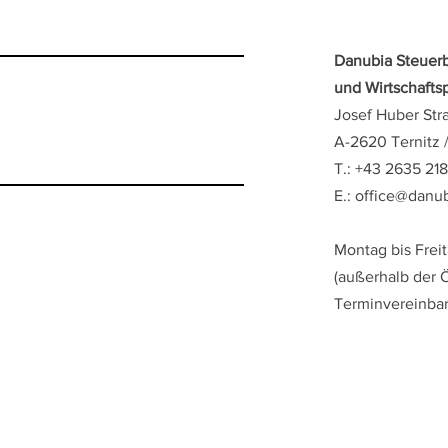
Danubia Steuer
und Wirtschaft
Josef Huber Str
A-2620 Ternitz 
T.: +43 2635 21
E.:
office@danub
Montag bis Freit
(außerhalb der 
Terminvereinba