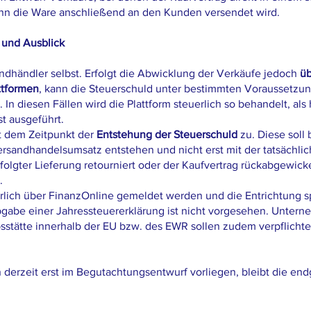
nn die Ware anschließend an den Kunden versendet wird.
 und Ausblick
ndhändler selbst. Erfolgt die Abwicklung der Verkäufe jedoch
üb
ttformen
, kann die Steuerschuld unter bestimmten Voraussetzu
In diesen Fällen wird die Plattform steuerlich so behandelt, als 
t ausgeführt.
 dem Zeitpunkt der
Entstehung der Steuerschuld
zu. Diese soll
ersandhandelsumsatz entstehen und nicht erst mit der tatsächlic
olgter Lieferung retourniert oder der Kaufvertrag rückabgewickelt
.
jährlich über FinanzOnline gemeldet werden und die Entrichtung 
gabe einer Jahressteuererklärung ist nicht vorgesehen. Untern
bsstätte innerhalb der EU bzw. des EWR sollen zudem verpflicht
derzeit erst im Begutachtungsentwurf vorliegen, bleibt die en