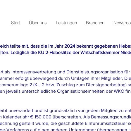
Start
Über uns
Leistungen
Branchen
Newsro
eich teilte mit, dass die im Jahr 2024 bekannt gegebenen Heb
lten. Lediglich die KU 2-Hebesätze der Wirtschaftskammer Nied
t als Interessensvertretung und Dienstleistungsorganisation für
ammer erfolgt überwiegend durch Umlagen ihrer Mitglieder. Dies
Kammerumlage 2 (KU 2 bzw. Zuschlag zum Dienstgeberbeitrag) s
 jeweils unterschiedliche Organisationseinheiten der WKÖ fina
ibt unverändert und ist grundsätzlich von jedem Mitglied zu ent
m Kalenderjahr € 150.000 überschreiten. Als Bemessungsgrundla
chnung gestellt wurde, die geschuldete Einfuhrumsatzsteuer s
e-Verfahrens auf einen anderen Unternehmer übergegangen is