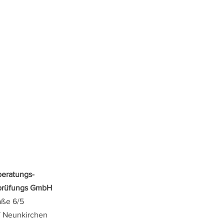
beratungs-
sprüfungs GmbH
aße 6/5
/ Neunkirchen