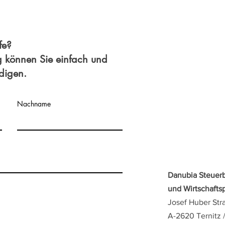
fe?
g können Sie einfach und
edigen.
Nachname
Danubia Steuer
und Wirtschaft
Josef Huber Str
A-2620 Ternitz 