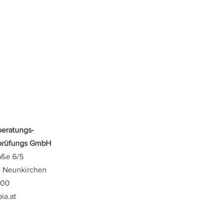
beratungs-
sprüfungs GmbH
aße 6/5
/ Neunkirchen
800
ia.at