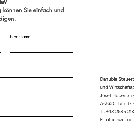
fe?
g können Sie einfach und
edigen.
Nachname
Danubia Steuer
und Wirtschaft
Josef Huber Str
A-2620 Ternitz 
T.: +43 2635 21
E.:
office@danub