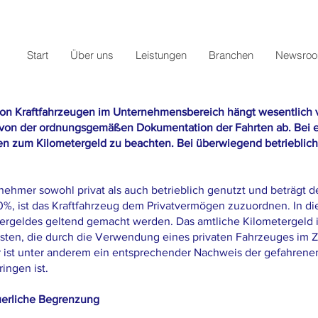
Start
Über uns
Leistungen
Branchen
Newsro
von Kraftfahrzeugen im Unternehmensbereich hängt wesentlich
 von der ordnungsgemäßen Dokumentation der Fahrten ab. Bei e
n zum Kilometergeld zu beachten. Bei überwiegend betrieblicher
ehmer sowohl privat als auch betrieblich genutzt und beträgt de
0%, ist das Kraftfahrzeug dem Privatvermögen zuzuordnen. In di
rgeldes geltend gemacht werden. Das amtliche Kilometergeld is
osten, die durch die Verwendung eines privaten Fahrzeuges im Z
r ist unter anderem ein entsprechender Nachweis der gefahrenen
ingen ist.
uerliche Begrenzung