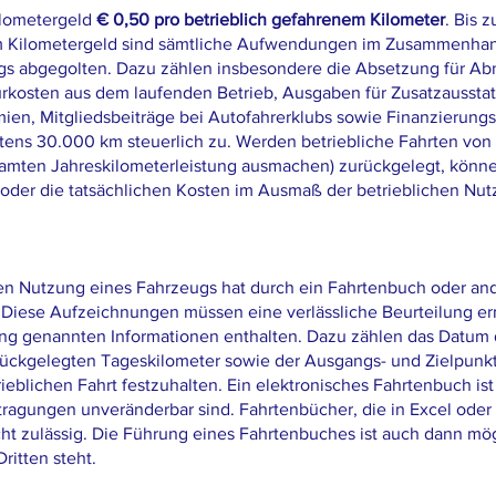
Kilometergeld
€ 0,50 pro betrieblich gefahrenem Kilometer
. Bis 
em Kilometergeld sind sämtliche Aufwendungen im Zusammenhan
gs abgegolten. Dazu zählen insbesondere die Absetzung für Abn
urkosten aus dem laufenden Betrieb, Ausgaben für Zusatzaussta
en, Mitgliedsbeiträge bei Autofahrerklubs sowie Finanzierungs
stens 30.000 km steuerlich zu. Werden betriebliche Fahrten vo
samten Jahreskilometerleistung ausmachen) zurückgelegt, könn
oder die tatsächlichen Kosten im Ausmaß der betrieblichen Nu
hen Nutzung eines Fahrzeugs hat durch ein Fahrtenbuch oder an
Diese Aufzeichnungen müssen eine verlässliche Beurteilung er
ng genannten Informationen enthalten. Dazu zählen das Datum d
rückgelegten Tageskilometer sowie der Ausgangs- und Zielpunkt 
ieblichen Fahrt festzuhalten. Ein elektronisches Fahrtenbuch ist 
Eintragungen unveränderbar sind. Fahrtenbücher, die in Excel od
icht zulässig. Die Führung eines Fahrtenbuches ist auch dann mö
ritten steht.