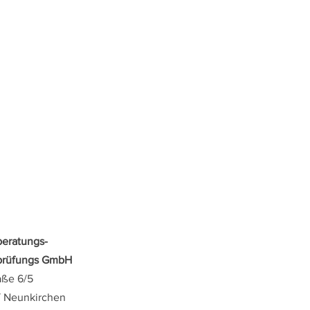
beratungs-
sprüfungs GmbH
aße 6/5
/ Neunkirchen