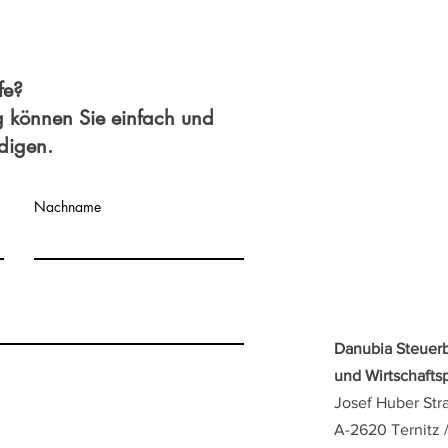
fe?
g können Sie einfach und
edigen.
Nachname
Danubia Steuer
und Wirtschaft
Josef Huber Str
A-2620 Ternitz 