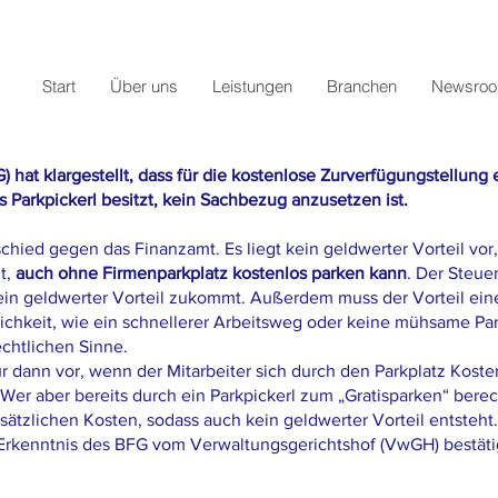
Start
Über uns
Leistungen
Branchen
Newsro
 hat klargestellt, dass für die kostenlose Zurverfügungstellung 
s Parkpickerl besitzt, kein Sachbezug anzusetzen ist.
chied gegen das Finanzamt. Es liegt kein geldwerter Vorteil vo
zt,
auch ohne Firmenparkplatz kostenlos parken kann
. Der Steue
in geldwerter Vorteil zukommt. Außerdem muss der Vorteil ein
ichkeit, wie ein schnellerer Arbeitsweg oder keine mühsame Par
echtlichen Sinne.
ur dann vor, wenn der Mitarbeiter sich durch den Parkplatz Kosten
Wer aber bereits durch ein Parkpickerl zum „Gratisparken“ berecht
ätzlichen Kosten, sodass auch kein geldwerter Vorteil entsteht.
 Erkenntnis des BFG vom Verwaltungsgerichtshof (VwGH) bestäti